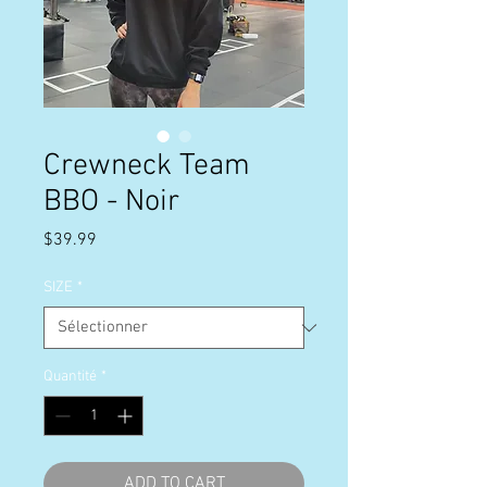
Crewneck Team
BBO - Noir
Prix
$39.99
SIZE
*
Quantité
*
ADD TO CART